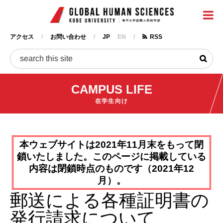
神戸大
メ
イ
ン
アクセス
お問い合わせ
JP
EN
RSS
コ
ヘ
ン
ッ
検
テ
ダ
ン
ー
CAMPUS LIFE
ツ
に
在学生向け
移
動
本ウェブサイトは2021年11月末をもって閉
鎖いたしました。このページに掲載している
内容は閉鎖時点のものです（2021年12
月）。
郵送による各種証明書の
発行請求について