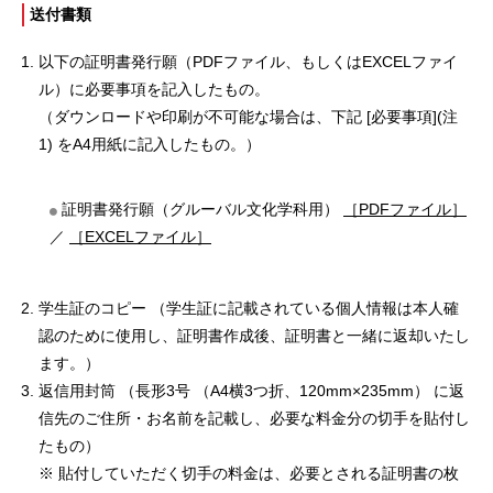
送付書類
以下の
証明書発行願
（PDFファイル、もしくはEXCELファイ
ル）に必要事項を記入したもの。
（ダウンロードや印刷が不可能な場合は、下記
[必要事項](注
1)
をA4用紙に記入したもの。）
証明書発行願（グルーバル文化学科用）
［PDFファイル］
／
［EXCELファイル］
学生証のコピー （学生証に記載されている個人情報は本人確
認のために使用し、証明書作成後、証明書と一緒に返却いたし
ます。）
返信用封筒 （長形3号 （A4横3つ折、120mm×235mm） に返
信先のご住所・お名前を記載し、必要な料金分の切手を貼付し
たもの）
※ 貼付していただく切手の料金は、必要とされる証明書の枚