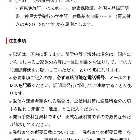
（注3）「身分証明書」について
運転免許証、パスポート、健康保険証、外国人登録証明
書、神戸大学発行の学生証、住民基本台帳カード （写真付
きのもの） のいずれかを原則とします。
注意事項
郵送は、国内に限ります。留学中等で海外の場合は、国内に
いらっしゃるご家族の方等に一旦証明書をお送りして、その方
に国際郵便をお願いしていただく、という形になります。
必要事項ご記入の際、
必ず連絡可能な電話番号、メールアド
レスを記載
ください。証明書発行に関してご連絡することがあ
ります。
返信を速達希望される場合は、返信用封筒に速達料金分の切
手を貼付し朱書で「速達」とご記入ください。
発行手数料は無料ですが、正式な証明書ですので必要な分だ
け請求してください。
発行までの所要日数については、「発行までの所要日数」を