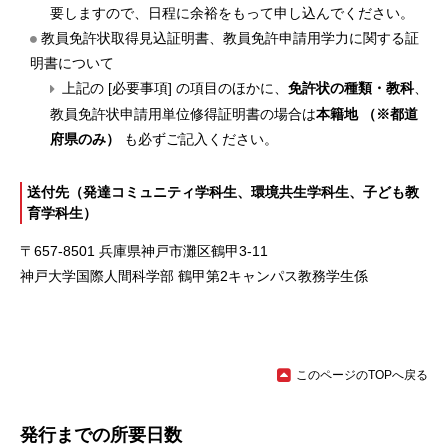
要しますので、日程に余裕をもって申し込んでください。
教員免許状取得見込証明書、教員免許申請用学力に関する証
明書について
上記の [必要事項] の項目のほかに、
免許状の種類・教科
、
教員免許状申請用単位修得証明書の場合は
本籍地 （※都道
府県のみ）
も必ずご記入ください。
送付先（発達コミュニティ学科生、環境共生学科生、子ども教
育学科生）
〒657-8501 兵庫県神戸市灘区鶴甲3-11
神戸大学国際人間科学部 鶴甲第2キャンパス教務学生係
このページのTOPへ戻る
発行までの所要日数