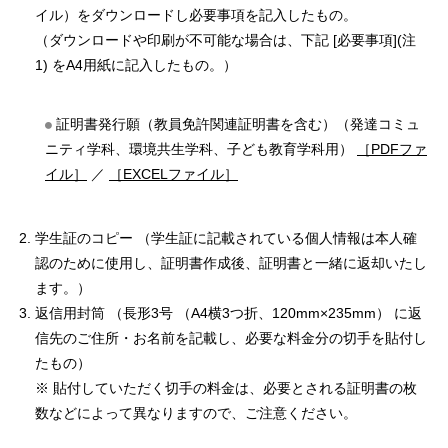
イル）をダウンロードし必要事項を記入したもの。
（ダウンロードや印刷が不可能な場合は、下記
[必要事項](注
1)
をA4用紙に記入したもの。）
証明書発行願（教員免許関連証明書を含む）（発達コミュ
ニティ学科、環境共生学科、子ども教育学科用）
［PDFファ
イル］
／
［EXCELファイル］
学生証のコピー （学生証に記載されている個人情報は本人確
認のために使用し、証明書作成後、証明書と一緒に返却いたし
ます。）
返信用封筒 （長形3号 （A4横3つ折、120mm×235mm） に返
信先のご住所・お名前を記載し、必要な料金分の切手を貼付し
たもの）
※ 貼付していただく切手の料金は、必要とされる証明書の枚
数などによって異なりますので、ご注意ください。