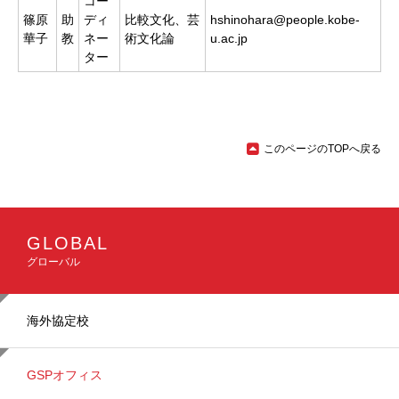
コー
篠原
助
ディ
比較文化、芸
hshinohara@people.kobe-
華子
教
ネー
術文化論
u.ac.jp
ター
このページのTOPへ戻る
メ
イ
GLOBAL
ン
グローバル
ナ
ビ
ゲ
ー
海外協定校
シ
ョ
ン
GSPオフィス