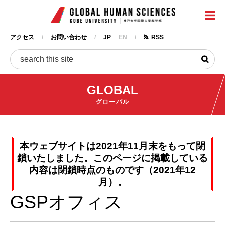
神戸大
メ
イ
ン
アクセス
お問い合わせ
JP
EN
RSS
コ
ヘ
ン
ッ
検
テ
ダ
ン
ー
GLOBAL
ツ
に
グローバル
移
動
本ウェブサイトは2021年11月末をもって閉
鎖いたしました。このページに掲載している
内容は閉鎖時点のものです（2021年12
月）。
GSPオフィス