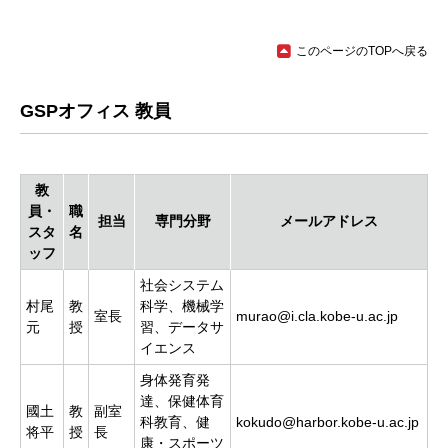
このページのTOPへ戻る
GSPオフィス 教員
教
員・
職
担当
専門分野
メールアドレス
スタ
名
ッフ
社会システム
村尾
教
科学、機械学
室長
murao@i.cla.kobe-u.ac.jp
元
授
習、データサ
イエンス
身体発育発
達、保健体育
國土
教
副室
科教育、健
kokudo@harbor.kobe-u.ac.jp
将平
授
長
康・スポーツ