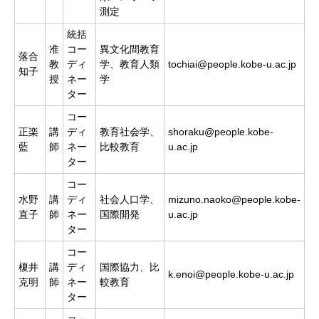
測定
統括
准
コー
異文化間教育
落合
教
ディ
学、教育人類
tochiai@people.kobe-u.ac.jp
知子
授
ネー
学
ター
コー
正楽
講
ディ
教育社会学、
shoraku@people.kobe-
藍
師
ネー
比較教育
u.ac.jp
ター
コー
水野
講
ディ
社会人口学、
mizuno.naoko@people.kobe-
直子
師
ネー
国際開発
u.ac.jp
ター
コー
榎井
講
ディ
国際協力、比
k.enoi@people.kobe-u.ac.jp
克明
師
ネー
較教育
ター