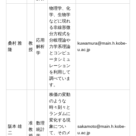
物理学、化
学、生物学
などに現れ
る非線形微
分方程式を
応用
分岐理論や
桑村 雅
教
kuwamura@main.h.kobe-
解析
力学系理論
隆
授
u.ac.jp
学
とコンピュ
ータシミュ
レーション
を利用して
調べていま
す。
株価の変動
のような
時々刻々と
ランダムに
変化する現
准
数理
阪本 雄
象につい
sakamoto@main.h.kobe-
教
統計
二
て、そのメ
u.ac.jp
授
学