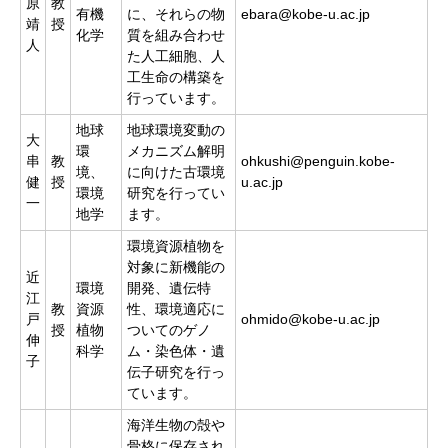
原
教
有機
に、それらの物
ebara@kobe-u.ac.jp
靖
授
化学
質を組み合わせ
人
た人工細胞、人
工生命の構築を
行っています。
地球
地球環境変動の
大
環
メカニズム解明
串
教
ohkushi@penguin.kobe-
境、
に向けた古環境
健
授
u.ac.jp
環境
研究を行ってい
一
地学
ます。
環境資源植物を
対象に新機能の
近
環境
開発、遺伝特
江
教
資源
性、環境適応に
戸
ohmido@kobe-u.ac.jp
授
植物
ついてのゲノ
伸
科学
ム・染色体・遺
子
伝子研究を行っ
ています。
海洋生物の殻や
骨格に保存され