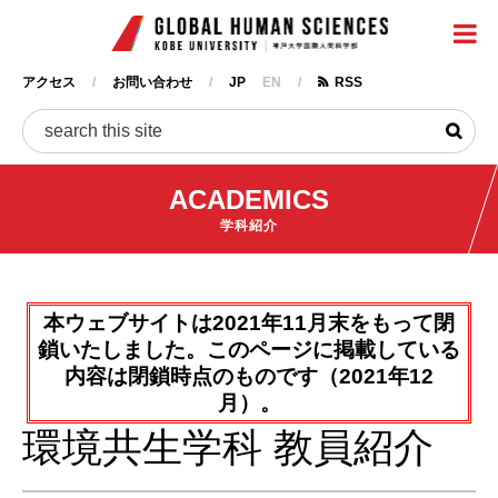
神戸大
メ
イ
ン
アクセス
お問い合わせ
JP
EN
RSS
コ
ヘ
ン
ッ
検
テ
ダ
ン
ー
ACADEMICS
ツ
に
学科紹介
移
動
本ウェブサイトは2021年11月末をもって閉
鎖いたしました。このページに掲載している
内容は閉鎖時点のものです（2021年12
月）。
環境共生学科 教員紹介