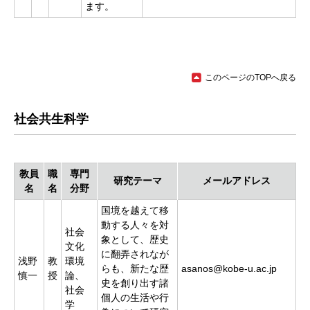
ます。
このページのTOPへ戻る
社会共生科学
教員
職
専門
研究テーマ
メールアドレス
名
名
分野
国境を越えて移
動する人々を対
社会
象として、歴史
文化
に翻弄されなが
浅野
教
環境
らも、新たな歴
asanos@kobe-u.ac.jp
慎一
授
論、
史を創り出す諸
社会
個人の生活や行
学