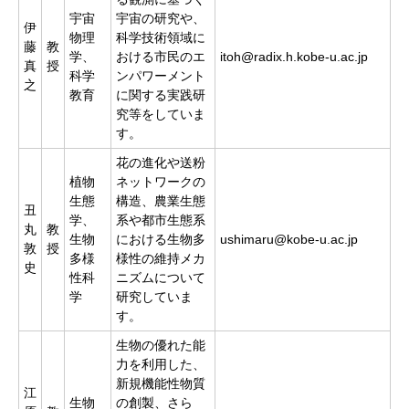
宇宙
宇宙の研究や、
伊
物理
科学技術領域に
藤
教
学、
おける市民のエ
itoh@radix.h.kobe-u.ac.jp
真
授
科学
ンパワーメント
之
教育
に関する実践研
究等をしていま
す。
花の進化や送粉
植物
ネットワークの
生態
構造、農業生態
丑
学、
系や都市生態系
丸
教
生物
における生物多
ushimaru@kobe-u.ac.jp
敦
授
多様
様性の維持メカ
史
性科
ニズムについて
学
研究していま
す。
生物の優れた能
力を利用した、
新規機能性物質
江
生物
の創製、さら