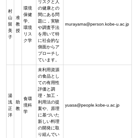
リスクと人
環境
の健康との
村
保健
間にある問
山
准
学、
題に，実験
留
教
murayama@person.kobe-u.ac.jp
環境
や調査手法
美
授
リス
を用いて特
子
ク学
に社会的な
側面からア
プローチし
ています。
未利用資源
の食品とし
ての有用性
評価と調
湯
理・加工・
食環
浅
助
利用法の提
境科
yuasa@people.kobe-u.ac.jp
正
教
案や、原理
学
洋
に基づいた
新しい料理
の開発に取
り組んでい