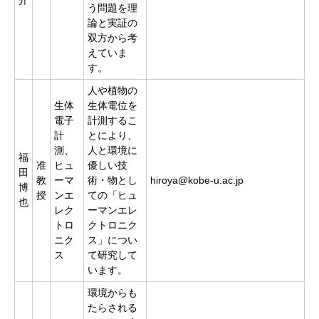
う問題を理
論と実証の
双方から考
えていま
す。
人や植物の
生体
生体電位を
電子
計測するこ
計
とにより、
測、
人と環境に
福
准
ヒュ
優しい技
田
教
ーマ
術・物とし
hiroya@kobe-u.ac.jp
博
授
ンエ
ての「ヒュ
也
レク
ーマンエレ
トロ
クトロニク
ニク
ス」につい
ス
て研究して
います。
環境からも
たらされる