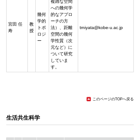
複雑な空間
への幾何学
幾何
的なアプロ
学的
ーチの方
宮田 任
教
トポ
法）、距離
tmiyata@kobe-u.ac.jp
寿
授
ロジ
空間の幾何
ー
学性質（次
元など）に
ついて研究
していま
す。
このページのTOPへ戻る
生活共生科学