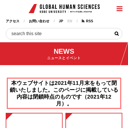
神戸大
メ
イ
ン
アクセス
お問い合わせ
JP
EN
RSS
コ
ヘ
ン
ッ
検
テ
ダ
ン
ー
NEWS
ツ
に
ニュースとイベント
移
動
本ウェブサイトは2021年11月末をもって閉
鎖いたしました。このページに掲載している
内容は閉鎖時点のものです（2021年12
月）。