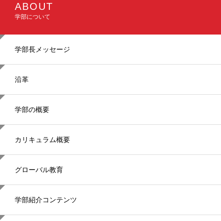
イ
ABOUT
ン
学部について
ナ
ビ
ゲ
ー
学部長メッセージ
シ
ョ
ン
沿革
学部の概要
カリキュラム概要
グローバル教育
学部紹介コンテンツ