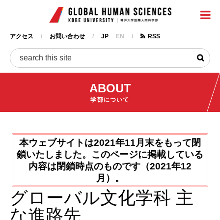
神戸大
メ
イ
ン
アクセス
お問い合わせ
JP
EN
RSS
コ
ヘ
ン
ッ
検
テ
ダ
ン
ー
ABOUT
ツ
に
学部について
移
動
本ウェブサイトは2021年11月末をもって閉
鎖いたしました。このページに掲載している
内容は閉鎖時点のものです（2021年12
月）。
グローバル文化学科 主
な進路先